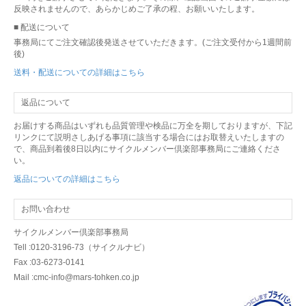
反映されませんので、あらかじめご了承の程、お願いいたします。
2025年04月11日
お知らせ
■ 配送について
事務局にてご注文確認後発送させていただきます。(ご注文受付から1週間前
ゴールデンウィークのお申込受付と商品発送についてのお知らせ
後)
送料・配送についての詳細はこちら
2025年03月11日
商品情報
返品について
一部商品の価格改定のお知らせ
お届けする商品はいずれも品質管理や検品に万全を期しておりますが、下記
リンクにて説明さしあげる事項に該当する場合にはお取替えいたしますの
で、商品到着後8日以内にサイクルメンバー倶楽部事務局にご連絡くださ
2024年12月02日
お知らせ
い。
返品についての詳細はこちら
サイクルメンバー倶楽部 年末年始のご案内
お問い合わせ
2024年09月03日
お知らせ
サイクルメンバー倶楽部事務局
Tell :0120-3196-73（サイクルナビ）
米製品のお取り扱いについて
Fax :03-6273-0141
Mail :cmc-info@mars-tohken.co.jp
2024年07月08日
お知らせ