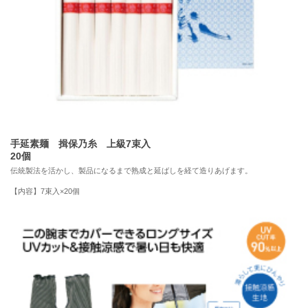
手延素麺 揖保乃糸 上級7束入
20個
伝統製法を活かし、製品になるまで熟成と延ばしを経て造りあげます。
【内容】7束入×20個