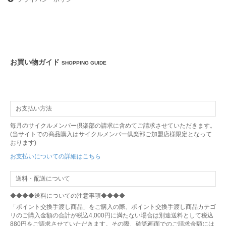
アサヒグループ製品の出荷遅延について
2025年08月20日
お知らせ
お買い物ガイド
中間決算まとめ買いキャンペーン実施中です
SHOPPING GUIDE
2025年07月10日
お知らせ
お支払い方法
サイクルメンバー倶楽部 お盆期間のご案内
毎月のサイクルメンバー倶楽部の請求に含めてご請求させていただきます。
(当サイトでの商品購入はサイクルメンバー倶楽部ご加盟店様限定となって
2025年07月09日
お知らせ
おります)
お支払いについての詳細はこちら
グループ店紹介登録キャンペーン開催中!
送料・配送について
2025年05月26日
商品情報
◆◆◆◆送料についての注意事項◆◆◆◆
「ポイント交換手渡し商品」をご購入の際、ポイント交換手渡し商品カテゴ
米製品のお取り扱いについて
リのご購入金額の合計が税込4,000円に満たない場合は別途送料として税込
880円をご請求させていただきます。その際、確認画面でのご請求金額には