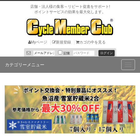
店舗・法人様の集客～リピート促進をサポート!
ポイントサービスの効果を最大化します。
Myページ
新規登録
カゴの中を見る
記憶
カテゴリーメニュー
Toggle
naviga