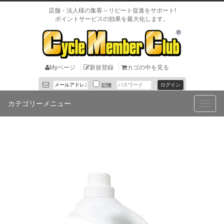
店舗・法人様の集客～リピート促進をサポート!
ポイントサービスの効果を最大化します。
Myページ
新規登録
カゴの中を見る
記憶
カテゴリーメニュー
Toggle
naviga