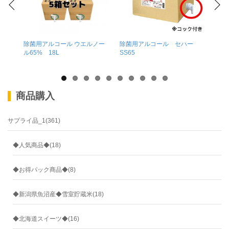
除菌用アルコール ウエルノー
除菌用アルコール セハー
除菌
ル65% 18L
SS65
ル65
商品購入
サプライ品_1(361)
◆人気商品◆(18)
◆お得パック商品◆(8)
◆新潟県魚沼産◆雪室貯蔵米(18)
◆北海道スイーツ◆(16)