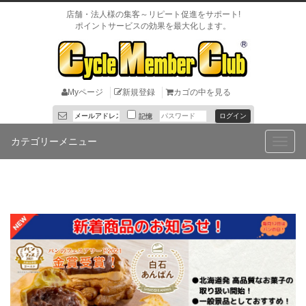
店舗・法人様の集客～リピート促進をサポート!
ポイントサービスの効果を最大化します。
Myページ
新規登録
カゴの中を見る
記憶
カテゴリーメニュー
Toggle
naviga