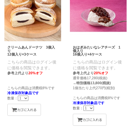
クリームあんドーナツ 3個入
おはぎみたいなレアチーズ 1
り
個入り
12個入り×3ケース
16個入り×4ケース
こちらの商品はログイン後
こちらの商品はログイン後
に価格を閲覧できます。
に価格を閲覧できます。
参考上代より
20%オフ
参考上代より
20%オフ
通常価格17,280(税抜)
→
特別価格13,800(税抜)
こちらの商品は消費税8%です
1個当たり上代270円(税別)
冷凍保存対象品です
こちらの商品は消費税8%です
数量：
冷凍保存対象品です
数量：