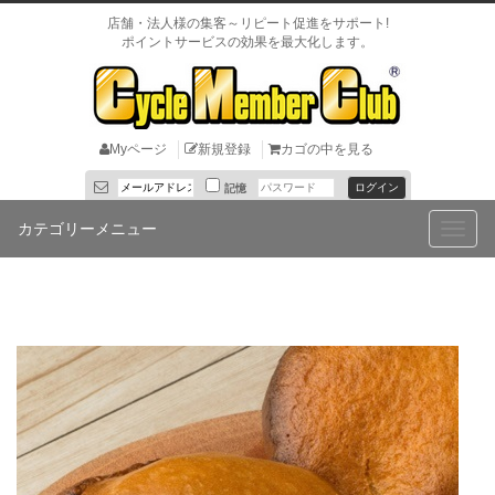
店舗・法人様の集客～リピート促進をサポート!
ポイントサービスの効果を最大化します。
Myページ
新規登録
カゴの中を見る
記憶
カテゴリーメニュー
Toggle
naviga