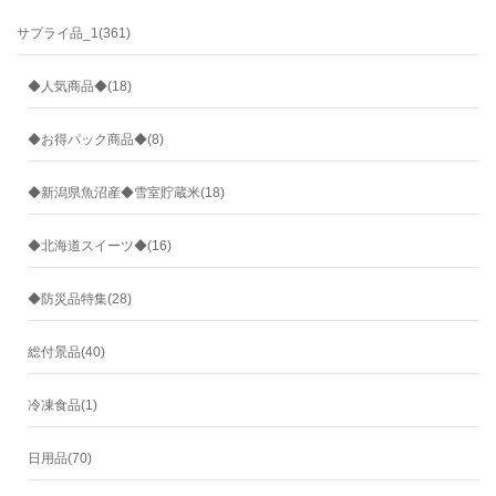
サプライ品_1(361)
◆人気商品◆(18)
◆お得パック商品◆(8)
◆新潟県魚沼産◆雪室貯蔵米(18)
◆北海道スイーツ◆(16)
◆防災品特集(28)
総付景品(40)
冷凍食品(1)
日用品(70)