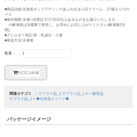
■商品詳細:北海道ポッププディングあふれ出る小豆クリーム 27個入り×3ケ
ース
■保存期限:冷凍(-18度以下)で30日以上あるものをお届けいたします。
※解凍後は冷蔵庫で保管し、お早めにお召し上がりください(解凍後5日
間)。
■アレルギー表記:卵・乳成分・小麦
■発送方法:冷凍便
数量：
関連カテゴリ
：
サプライ品_1
サプライ品_1
>
一般景品
サプライ品_1
>
◆北海道スイーツ◆
パッケージイメージ