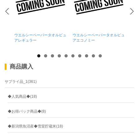
ウエルシーペーパータオルピュ
ウエルシーペーパータオルピュ
ウエ
アレギュラー
アエコノミー
ウダ
商品購入
サプライ品_1(361)
◆人気商品◆(18)
◆お得パック商品◆(8)
◆新潟県魚沼産◆雪室貯蔵米(18)