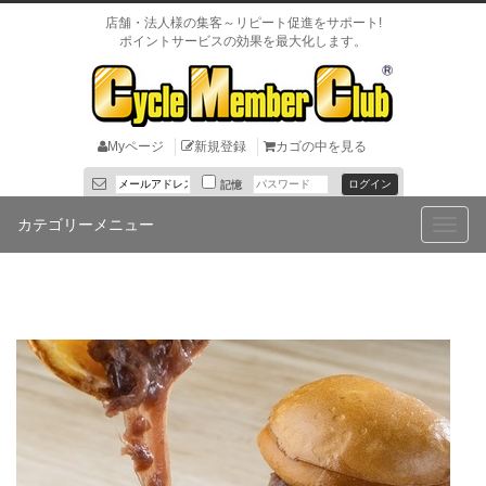
店舗・法人様の集客～リピート促進をサポート!
ポイントサービスの効果を最大化します。
Myページ
新規登録
カゴの中を見る
記憶
カテゴリーメニュー
Toggle
naviga