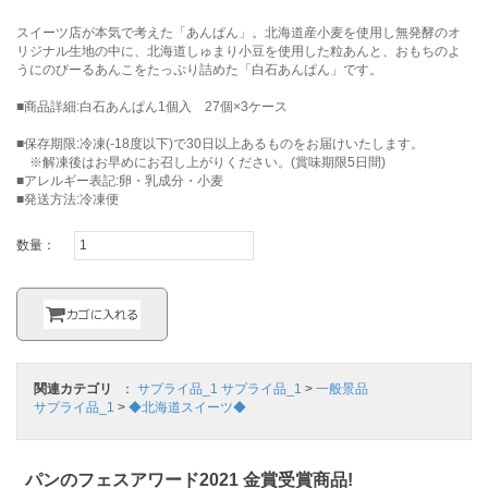
スイーツ店が本気で考えた「あんぱん」。北海道産小麦を使用し無発酵のオ
リジナル生地の中に、北海道しゅまり小豆を使用した粒あんと、おもちのよ
うにのびーるあんこをたっぷり詰めた「白石あんぱん」です。
■商品詳細:白石あんぱん1個入 27個×3ケース
■保存期限:冷凍(-18度以下)で30日以上あるものをお届けいたします。
※解凍後はお早めにお召し上がりください。(賞味期限5日間)
■アレルギー表記:卵・乳成分・小麦
■発送方法:冷凍便
数量：
関連カテゴリ
：
サプライ品_1
サプライ品_1
>
一般景品
サプライ品_1
>
◆北海道スイーツ◆
パンのフェスアワード2021 金賞受賞商品!