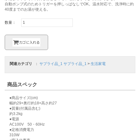
自動ポンプ式のためトリガーを押しっぱなしでOK。温水対応で、洗浄時に約
40度までのお湯が使える。
数量：
関連カテゴリ
：
サプライ品_1
サプライ品_1
>
生活家電
商品スペック
●商品サイズ(cm)
幅約29×奥行約18×高さ約27
●質量(付属品含む)
約3.2kg
●電源
AC100V 50・60Hz
●定格消費電力
310W