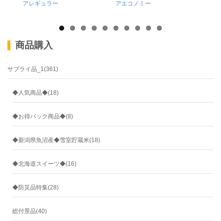
アレギュラー
アエコノミー
ウダ
商品購入
サプライ品_1(361)
◆人気商品◆(18)
◆お得パック商品◆(8)
◆新潟県魚沼産◆雪室貯蔵米(18)
◆北海道スイーツ◆(16)
◆防災品特集(28)
総付景品(40)