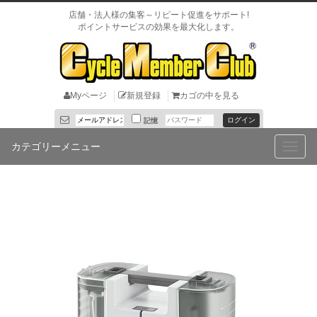
店舗・法人様の集客～リピート促進をサポート!
ポイントサービスの効果を最大化します。
Myページ
新規登録
カゴの中を見る
記憶
カテゴリーメニュー
Toggle
naviga