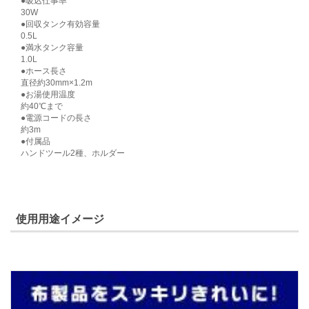
●吸込仕事率
30W
●回収タンク有効容量
0.5L
●満水タンク容量
1.0L
●ホース長さ
直径約30mm×1.2m
●お湯使用温度
約40℃まで
●電源コードの長さ
約3m
●付属品
ハンドツール2種、ホルダー
使用用途イメージ