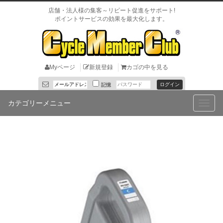
店舗・法人様の集客～リピート促進をサポート!
ポイントサービスの効果を最大化します。
Myページ
新規登録
カゴの中を見る
記憶
カテゴリーメニュー
Toggle
naviga