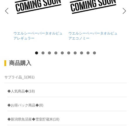
ウエルシーペーパータオルピュ
ウエルシーペーパータオルピュ
ウエ
アレギュラー
アエコノミー
ウダ
商品購入
サプライ品_1(361)
◆人気商品◆(18)
◆お得パック商品◆(8)
◆新潟県魚沼産◆雪室貯蔵米(18)