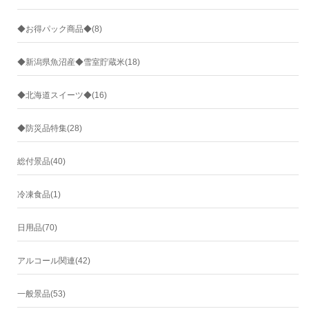
◆お得パック商品◆(8)
◆新潟県魚沼産◆雪室貯蔵米(18)
◆北海道スイーツ◆(16)
◆防災品特集(28)
総付景品(40)
冷凍食品(1)
日用品(70)
アルコール関連(42)
一般景品(53)