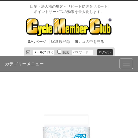
店舗・法人様の集客～リピート促進をサポート!
ポイントサービスの効果を最大化します。
Myページ
新規登録
カゴの中を見る
記憶
カテゴリーメニュー
Toggle
naviga