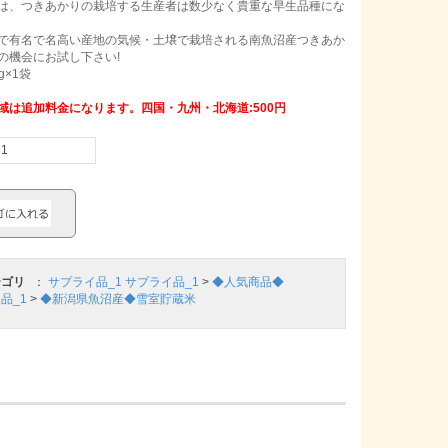
は、つきあかりの栽培する生産者は数少なく貴重な早生品種にな
で有名で名高い産地の気候・土壌で栽培される南魚沼産つきあか
の機会にお試し下さい!
g×1袋
域は追加料金になります。四国・九州・北海道:500円
テゴリ
：
サプライ品_1
サプライ品_1
>
◆人気商品◆
品_1
>
◆新潟県魚沼産◆雪室貯蔵米