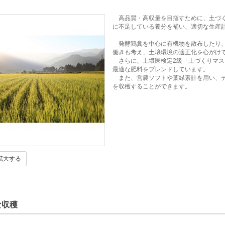
高品質・高収量を目指すために、土づく
に不足している養分を補い、適切な生産
発酵鶏糞を中心に有機物を散布したり、
働きも考え、土壌環境の適正化を心がけ
さらに、土壌医検定2級「土づくりマス
最適な肥料をブレンドしています。
また、営農ソフトや葉緑素計を用い、デ
を収穫することができます。
拡大する
な収穫