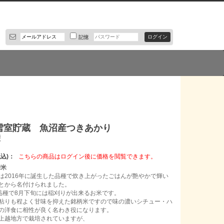
記憶
5)雪室貯蔵 魚沼産つきあかり
袋
込)：
こちらの商品はログイン後に価格を閲覧できます。
精米
は2016年に誕生した品種で炊き上がったごはんが艶やかで輝い
とから名付けられました。
)品種で8月下旬には稲刈りが出来るお米です。
粘りも程よく甘味を抑えた銘柄米ですので味の濃いシチュー・ハ
の洋食に相性が良く名わき役になります。
上越地方で栽培されていますが、