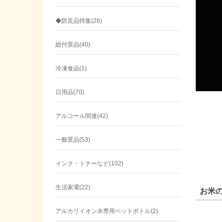
◆防災品特集(28)
総付景品(40)
冷凍食品(1)
日用品(70)
アルコール関連(42)
一般景品(53)
インク・トナーなど(102)
生活家電(22)
お米
アルカリイオン水専用ペットボトル(2)