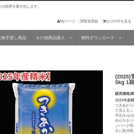
スの効果を最大化します。
Myページ
新規登録
カゴの中を見る
交換手渡し商品
その他商品購入
無料ダウンロード
(202
5kg 1
販売価格(税
2025年産
つきあかり
て見えるこ
早生(わせ
粒が大きく
ンバーグ等
主に新潟県