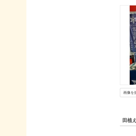
画像を
田植