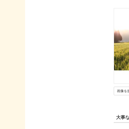
画像を
大事