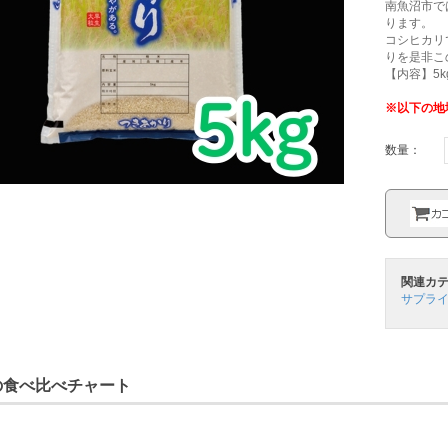
南魚沼市で
ります。
コシヒカリ
りを是非こ
【内容】5k
※以下の地
数量：
関連カ
サプライ
の食べ比べチャート