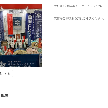
大好評‼交換会を行いました～～(^^)v
媒体等ご興味ある方はご相談ください。
拡大する
え風景