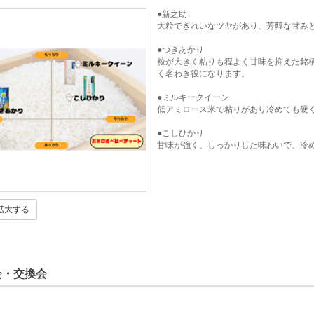
●新之助
大粒できれいなツヤがあり、芳醇な甘み
●つきあかり
粒が大きく粘りも程よく甘味を抑えた銘
く名わき役になります。
●ミルキークイーン
低アミロース米で粘りがあり冷めても硬
●こしひかり
甘味が強く、しっかりした味わいで、冷
拡大する
会・交換会