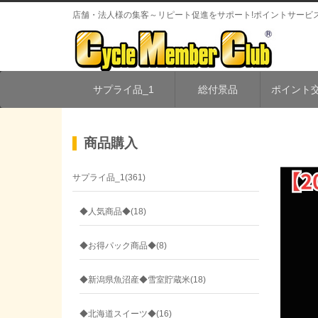
店舗・法人様の集客～リピート促進をサポート!
ポイントサービ
サプライ品_1
総付景品
ポイント
商品購入
サプライ品_1(361)
◆人気商品◆(18)
◆お得パック商品◆(8)
◆新潟県魚沼産◆雪室貯蔵米(18)
◆北海道スイーツ◆(16)