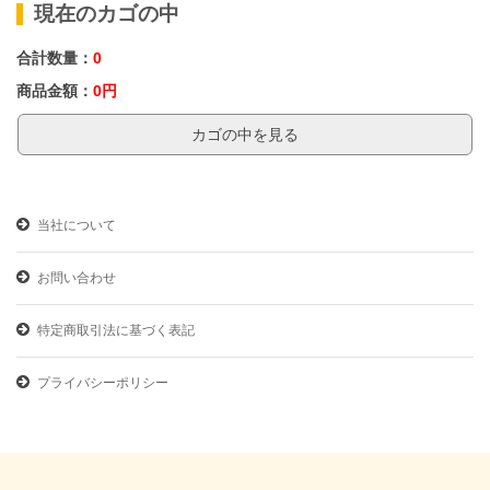
詳しくは「詳細はこちら」をクリックして、リンクしているご案内をご参
現在のカゴの中
照ください。
合計数量：
0
来年も引き続きサイクルメンバー倶楽部をご愛顧頂きますよう、よろしく
お願い申し上げます。
商品金額：
0円
詳細はこちら
カゴの中を見る
2025年11月25日
お知らせ
商品特集を追加しました!
当社について
日頃よりサイクルメンバー倶楽部をご利用頂き、誠に有難うございます。
お問い合わせ
本日より、幸運を呼び込む「開運グッズ・縁起物特集」を開催致します。
新しい年に向けて、運気アップや願いを叶えるアイテムを多数取り揃えま
した。
特定商取引法に基づく表記
新しい年を晴れやかに迎えるための一品を、ぜひこの機会に!
詳細はこちら
プライバシーポリシー
2025年11月10日
お知らせ
システム障害に伴う一部商品の販売停止について