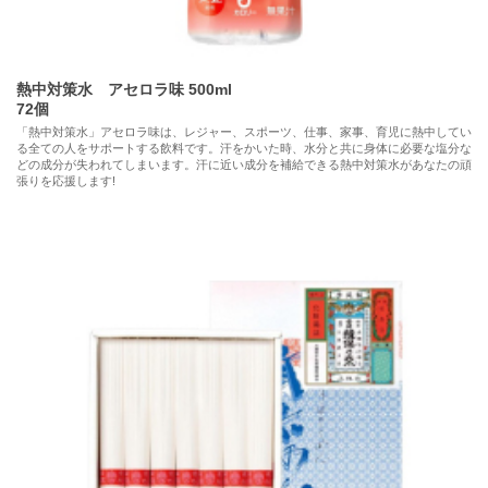
す。
ゴールデンウィークの受付と発送対応についてご案内致します。当事務局
の営業は暦通りです。
また当サイトに掲載している商品のゴールデンウィーク前納品は
熱中対策水 アセロラ味 500ml
4月20日(月)ご注文迄 となっております。
72個
「熱中対策水」アセロラ味は、レジャー、スポーツ、仕事、家事、育児に熱中してい
連休中のストックを確認頂き、お早目にご検討ください。
る全ての人をサポートする飲料です。汗をかいた時、水分と共に身体に必要な塩分な
どの成分が失われてしまいます。汗に近い成分を補給できる熱中対策水があなたの頑
詳しくは「詳細はこちら」をクリックして、リンクしているご案内をご参
張りを応援します!
照ください。
詳細はこちら
2026年04月03日
お知らせ
中東情勢の影響に伴う弊社取扱商品のご注文対応について
2026年02月10日
お知らせ
期末決算まとめ買いキャンペーン実施中です
日頃よりサイクルメンバー倶楽部をご利用頂き、誠に有難うございます。