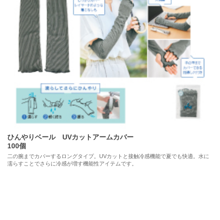
佐川急便の集荷制限による配達遅延の可能性について
日頃はサイクルメンバー倶楽部をご利用頂き、誠にありがとうございま
す。
一部報道にもありましたが、12/4(木)に佐川急便が北海道・九州を除く地
域について集荷を制限するとの通達がありました。
配達は通常通り行われるとの事ですが、集荷に制限をかけた影響で商品の
お届けが遅れる可能性がございます。
恐れ入りますが、何卒ご容赦下さいますようお願い致します。
2025年11月28日
お知らせ
ひんやりベール UVカットアームカバー
100個
【重要】サイクルメンバー倶楽部 年末年始のご案内
二の腕までカバーするロングタイプ。UVカットと接触冷感機能で夏でも快適。水に
濡らすことでさらに冷感が増す機能性アイテムです。
日頃よりサイクルメンバー倶楽部をご利用頂き、誠にありがとうございま
す。
弊社は、2025年12月27日(土)から2025年1月4日(日)迄、年末年始休暇期
間となります。
また、2025年12月18日(木)が.年内お届けの最終受付日となっておりま
す。