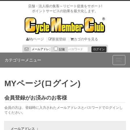
店舗・法人様の集客～リピート促進をサポート!
ポイントサービスの効果を最大化します。
Myページ
新規登録
カゴの中を見る
記憶
カテゴリーメニュー
Toggle
naviga
MYページ(ログイン)
会員登録がお済みのお客様
会員の方は、登録時に入力されたメールアドレスとパスワードでログインし
てください。
メールアドレス ：