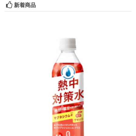
新着商品
2026年04月16日
お知らせ
中東情勢の影響に伴う弊社取扱商品のご注文対応について(4月16日更新)
日頃は「サプライ品 WEBストア」をご利用頂き、誠にありがとうござ
います。
さて、昨今の中東情勢の緊迫化に伴い、原油価格の高騰および原材料供給
が不安定な状況が続いております。
弊社取扱商品におきましても、今後の供給体制に影響が生じる可能性があ
る旨の連絡を受けております。つきましては、当面の弊社取扱商品につき
ましてご案内させて頂きます。
詳細は以下よりご確認下さい。
詳細はこちら
2026年04月08日
お知らせ
ゴールデンウィークのお申込受付と商品発送についてのお知らせ
日頃はサイクルメンバー倶楽部をご利用頂き、誠にありがとうございま