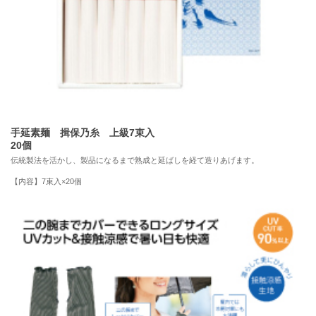
毎回大好評頂いておりますまとめ買いキャンペーンを実施中です。
2/10(火)～3/25(水)に商品購入頂いた合計金額でポイントを追加します。
本サイトに掲載されている全ての商品が対象です。
※詳細は、各商品ページのキャンペーンバナーをご覧下さい。
お得なこの機会に、皆様のご利用を心よりお待ちしております。
2025年12月10日
お知らせ
手延素麺 揖保乃糸 上級7束入
20個
商品特集【お得パック商品】を追加しました!
伝統製法を活かし、製品になるまで熟成と延ばしを経て造りあげます。
日頃よりサイクルメンバー倶楽部をご利用頂き、誠に有難うございます。
【内容】7束入×20個
単体でそれぞれ購入するよりもお得なおまとめパック商品を始めました!
これからの時期に必要な商品や売れ筋商品など、お得な商品を取り揃えて
おります。
ぜひ一度ご覧いただき、ご検討をお願い申し上げます!
詳細はこちら
2025年12月04日
お知らせ